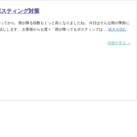
ポスティング対策
入ってから、雨が降る回数もぐっと高くなりましたね。 今日はそんな雨の季節に
広
話しします。 お客様からも度々「雨が降ってもポスティングは …
続きを読む
告
物
詳細を見る →
を
雨
か
ら
守
れ！
雨
の
日
の
ポ
ス
テ
ィ