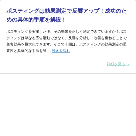
ポスティングは効果測定で反響アップ！成功のた
めの具体的手順を解説！
ポスティングを実施した後、その効果を正しく測定できていますか？ポス
ティングは単なる広告活動ではなく、反響を分析し、改善を重ねることで
集客効果を最大化できます。そこで今回は、ポスティングの効果測定の重
ポ
要性と具体的な手法を詳 …
続きを読む
ス
テ
詳細を見る →
ィ
ン
グ
は
効
果
測
定
で
反
響