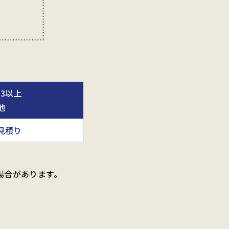
B3以上
他
見積り
場合があります。
。