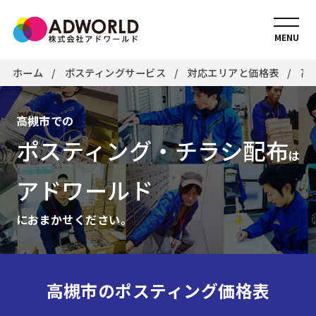
MENU
ホーム
ポスティングサービス
対応エリアと価格表
高
高槻市での
ポスティング・チラシ配布
は
アドワールド
におまかせください。
高槻市のポスティング価格表