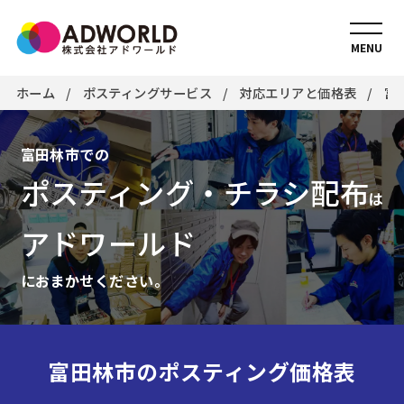
MENU
ホーム
ポスティングサービス
対応エリアと価格表
富
富田林市での
ポスティング・チラシ配布
は
アドワールド
におまかせください。
富田林市のポスティング価格表