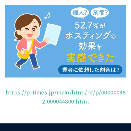
https://prtimes.jp/main/html/rd/p/00000098
2.000044800.html