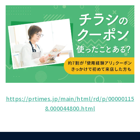
https://prtimes.jp/main/html/rd/p/00000115
8.000044800.h
tml