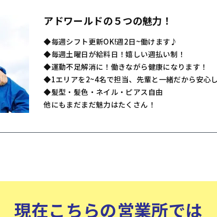
アドワールドの５つの魅力！
◆毎週シフト更新OK!週2日~働けます♪
◆毎週土曜日が給料日！嬉しい週払い制！
◆運動不足解消に！働きながら健康になります！
◆1エリアを2~4名で担当、先輩と一緒だから安心
◆髪型・髪色・ネイル・ピアス自由
他にもまだまだ魅力はたくさん！
現在こちらの営業所では