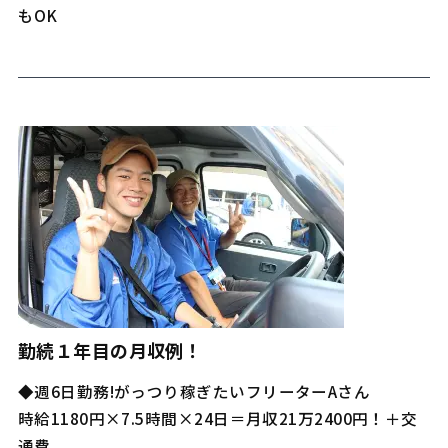
もOK
勤続１年目の月収例！
◆週6日勤務!がっつり稼ぎたいフリーターAさん
時給1180円×7.5時間×24日＝月収21万2400円！＋交
通費