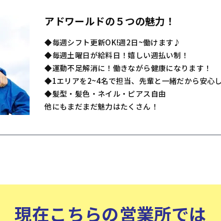
アドワールドの５つの魅力！
◆毎週シフト更新OK!週2日~働けます♪
◆毎週土曜日が給料日！嬉しい週払い制！
◆運動不足解消に！働きながら健康になります！
◆1エリアを2~4名で担当、先輩と一緒だから安心
◆髪型・髪色・ネイル・ピアス自由
他にもまだまだ魅力はたくさん！
現在こちらの営業所では