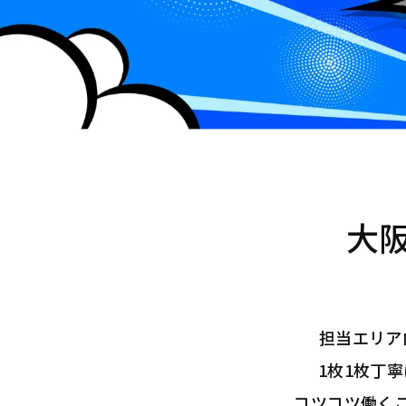
大
担当エリア
1枚1枚丁
コツコツ働く