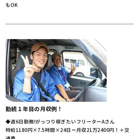
もOK
勤続１年目の月収例！
◆週6日勤務!がっつり稼ぎたいフリーターAさん
時給1180円×7.5時間×24日＝月収21万2400円！＋交
通費