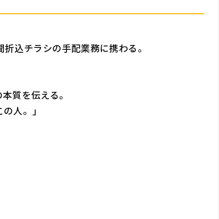
聞折込チラシの手配業務に携わる。
。
の本質を伝える。
この人。」