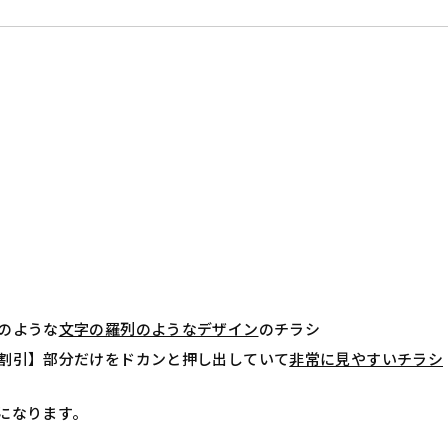
のような
文字の羅列のようなデザイン
のチラシ
割引】部分だけをドカンと押し出していて
非常に見やすいチラシ
になります。