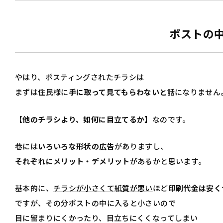
ポストの
やはり、ポスティングされたチラシは
まずは住民様に
手に取って見てもらわないと
話になりません
【
他のチラシより、如何に目立てるか
】なのです。
巷には
いろいろな形状の広告
がありますし、
それぞれにメリット・デメリット
があるかと思います。
基本的に、
チラシが小さくて紙質が悪い
ほど
印刷代金は安く
ですが、その分ポストの中に入ると小さいので
目に留まりにくかったり、目立ちにくくなってしまい