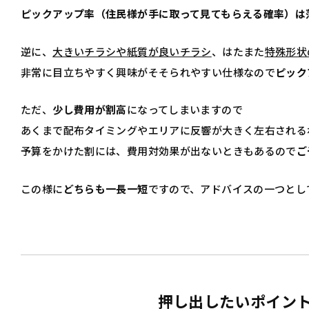
ピックアップ率（住民様が手に取って見てもらえる確率）は
逆に、
大きいチラシや紙質が良いチラシ
、はたまた
特殊形状
非常に目立ちやすく興味がそそられやすい仕様なので
ピック
ただ、
少し費用が割高
になってしまいますので
あくまで配布タイミングやエリアに反響が大きく左右される
予算をかけた割には、費用対効果が出ないときもあるので
ご
この様に
どちらも一長一短
ですので、アドバイスの一つとし
押し出したいポイン