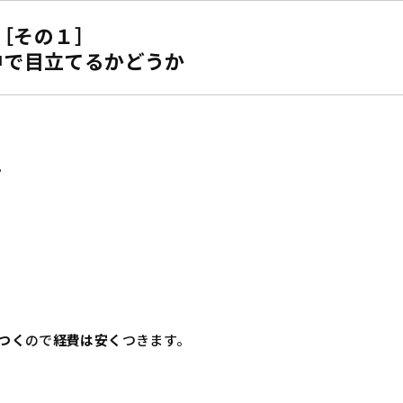
［その１］
中で目立てるかどうか
。
つく
ので
経費は安く
つきます。