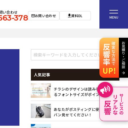
問い合わせ
お問い合わせ
資料DL
663-378
MENU
人気記事
ェ
チラシのデザインは読み手目線で考え
るフォントサイズがポイント
あなたがポスティングに使っているカ
バン見せてください！