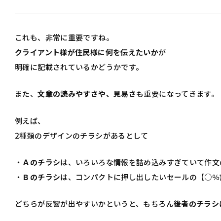
これも、非常に重要ですね。
クライアント様が住民様に何を伝えたいか
が
明確に記載されているかどうかです。
また、
文章の読みやすさや、見易さ
も重要になってきます。
例えば、
2種類のデザインのチラシがあるとして
・
Ａのチラシ
は、いろいろな情報を詰め込みすぎていて作文
・
Ｂのチラシ
は、コンパクトに押し出したいセールの【○％
どちらが反響が出やすいかというと、もちろん
後者のチラシ