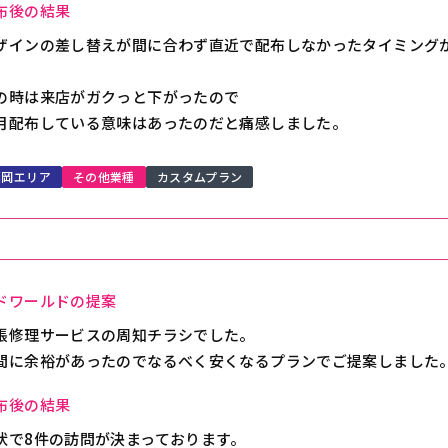
布後の結果
ザインの差し替えが間に合わず直近で配布しなかったタイミング
、
の時は来店がガクっと下がったので
月配布している意味はあったのだと痛感しました。
福岡エリア
その他業種
カスタムプラン
ドワールドの提案
張修理サービスの周知チラシでした。
間に余裕があったのでなるべく安くなるプランでご提案しました
布後の結果
状で8件の訪問が決まっております。