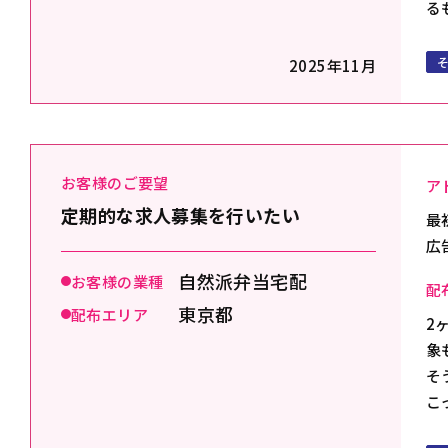
る
2025年11月
お客様のご要望
ア
定期的な求人募集を行いたい
最
広
自然派弁当宅配
お客様の業種
配
東京都
配布エリア
2
象
そ
こ