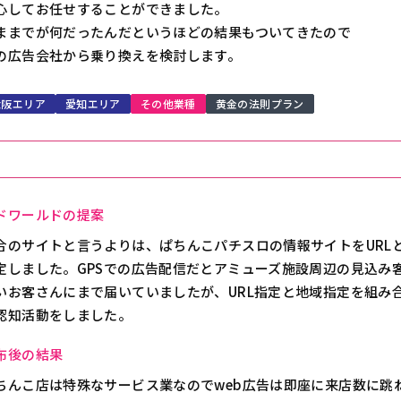
心してお任せすることができました。
ままでが何だったんだというほどの結果もついてきたので
の広告会社から乗り換えを検討します。
大阪エリア
愛知エリア
その他業種
黄金の法則プラン
ドワールドの提案
合のサイトと言うよりは、ぱちんこパチスロの情報サイトをURL
定しました。GPSでの広告配信だとアミューズ施設周辺の見込み
いお客さんにまで届いていましたが、URL指定と地域指定を組み
認知活動をしました。
布後の結果
ちんこ店は特殊なサービス業なのでweb広告は即座に来店数に跳