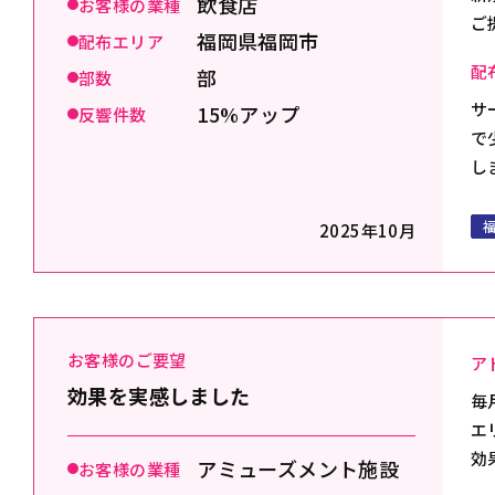
飲食店
お客様の業種
ご
福岡県福岡市
配布エリア
配
部
部数
サ
15%アップ
反響件数
で
し
2025年10月
お客様のご要望
ア
効果を実感しました
毎
エ
効
アミューズメント施設
お客様の業種