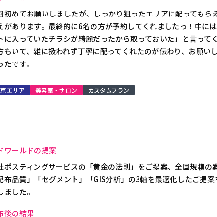
回初めてお願いしましたが、しっかり狙ったエリアに配ってもら
えがあります。最終的に6名の方が予約してくれましたっ！中に
トに入っていたチラシが綺麗だったから取っておいた」と言って
方もいて、雑に扱われず丁寧に配ってくれたのが伝わり、お願い
ったです。
東京エリア
美容室・サロン
カスタムプラン
ドワールドの提案
社ポスティングサービスの「黄金の法則」をご提案、全国規模の
配布品質」「セグメント」「GIS分析」の3軸を最適化したご提案
しました。
布後の結果