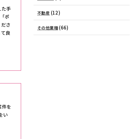
えた手
(12)
不動産
は「ポ
くださ
(66)
その他業種
して良
案件を
をい