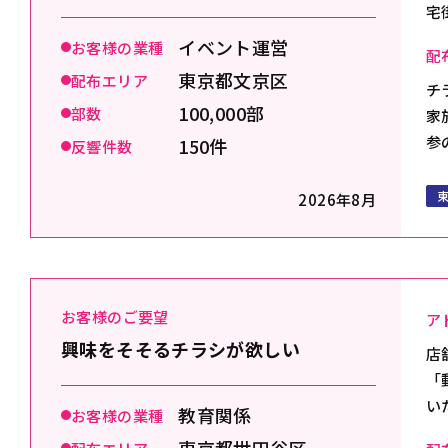
宅
イベント運営
お客様の業種
配
東京都文京区
配布エリア
チ
100,000部
部数
家
参
150件
反響件数
2026年8月
お客様のご要望
ア
興味をそそるチラシが欲しい
店
「
い
教育関係
お客様の業種