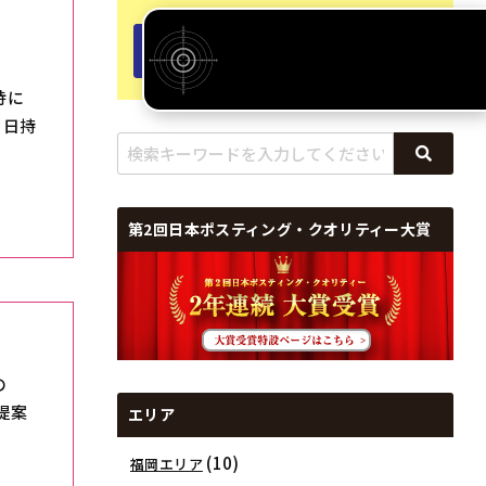
東京エリアについて
特に
当日持
第2回日本ポスティング・クオリティー大賞
の
提案
エリア
(10)
福岡エリア