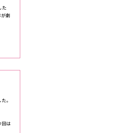
した
率が劇
した。
今回は