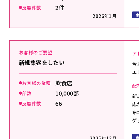
2件
反響件数
2026年1月
お客様のご要望
ア
新規集客をしたい
今
エ
飲食店
お客様の業種
配
10,000部
部数
新
66
反響件数
応
布
ゲ
2025年12月