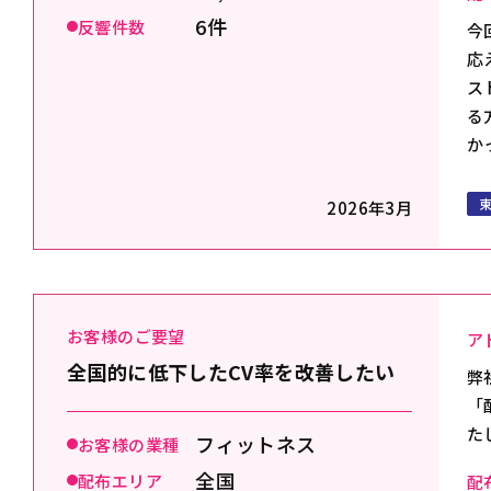
6件
反響件数
今
応
ス
る
か
2026年3月
お客様のご要望
ア
全国的に低下したCV率を改善したい
弊
「
た
フィットネス
お客様の業種
全国
配布エリア
配