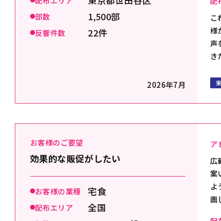
東京都世田谷区
配布エリア
配
1,500部
部数
こ
様
22件
反響件数
声
き
2026年7月
お客様のご要望
ア
効果的な販促がしたい
広
案
よ
宅食
お客様の業種
画
全国
配布エリア
配