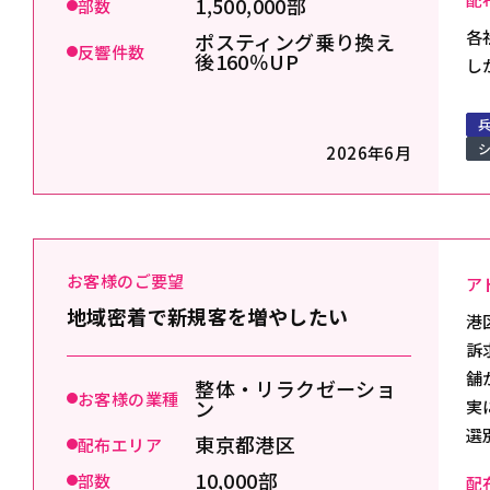
1,500,000部
部数
各
ポスティング乗り換え
反響件数
後160％UP
し
2026年6月
お客様のご要望
ア
地域密着で新規客を増やしたい
港
訴
舗
整体・リラクゼーショ
お客様の業種
ン
実
選
東京都港区
配布エリア
10,000部
部数
配