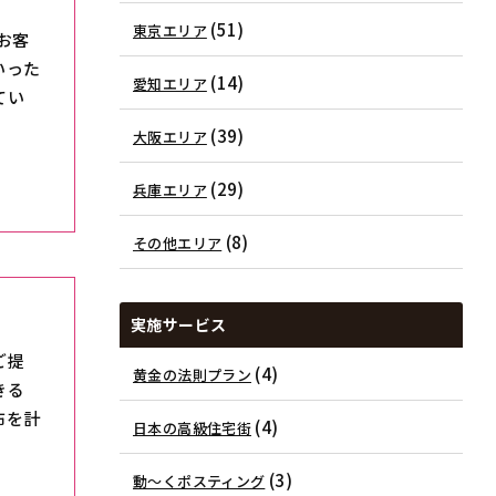
(51)
東京エリア
お客
いった
(14)
愛知エリア
てい
(39)
大阪エリア
(29)
兵庫エリア
(8)
その他エリア
実施サービス
ご提
(4)
黄金の法則プラン
きる
布を計
(4)
日本の高級住宅街
(3)
動～くポスティング