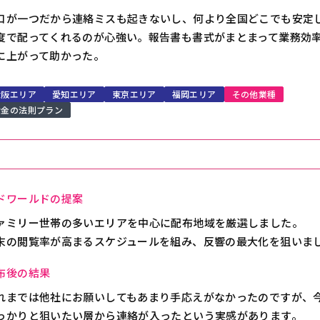
口が一つだから連絡ミスも起きないし、何より全国どこでも安定
度で配ってくれるのが心強い。報告書も書式がまとまって業務効
に上がって助かった。
大阪エリア
愛知エリア
東京エリア
福岡エリア
その他業種
黄金の法則プラン
ドワールドの提案
ァミリー世帯の多いエリアを中心に配布地域を厳選しました。
末の閲覧率が高まるスケジュールを組み、反響の最大化を狙いま
布後の結果
れまでは他社にお願いしてもあまり手応えがなかったのですが、
っかりと狙いたい層から連絡が入ったという実感があります。