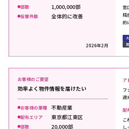
1,000,000部
部数
窓
精
全体的に改善
反響件数
的
2026年2月
お客様のご要望
ア
効率よく物件情報を届けたい
フ
週
不動産業
お客様の業種
配
東京都江東区
配布エリア
こ
20,000部
部数
し