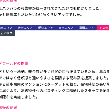
社バラバラの報告書が統一されてきただけでも助かりました。
かも反響率もだいたい160%くらいアップでした。
兵庫エリア
大阪エリア
愛知エリア
東京エリア
福岡エリア
その他
シェアポス
ドワールドの提案
区という土地柄、競合店が多く住民の目も肥えているため、単な
求ではなく信頼感と通いやすさを強調する配布案を提案しました
から徒歩圏内のマンションにターゲットを絞り、在宅時間の長い
に届くよう、高級物件へのポスティングに精通したスタッフを配
別配布を実施しました。
布後の結果