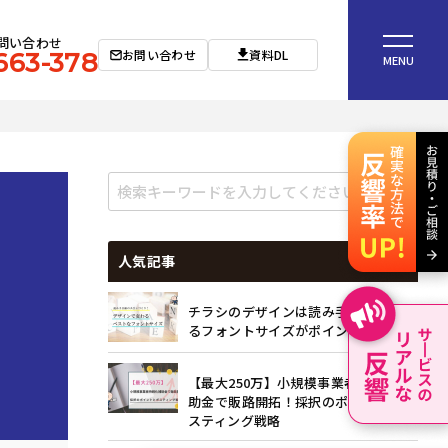
問い合わせ
お問い合わせ
資料DL
663-378
MENU
人気記事
会
チラシのデザインは読み手目線で考え
るフォントサイズがポイント
【最大250万】小規模事業者持続化補
助金で販路開拓！採択のポイントとポ
スティング戦略