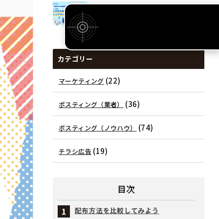
「高齢者の新聞離れ」が進む今、見直
されるシニアマーケティングとポス
ティングの可能性
カテゴリー
(22)
マーケティング
(36)
ポスティング（業者）
(74)
ポスティング（ノウハウ）
(19)
チラシ広告
目次
配布方法を比較してみよう