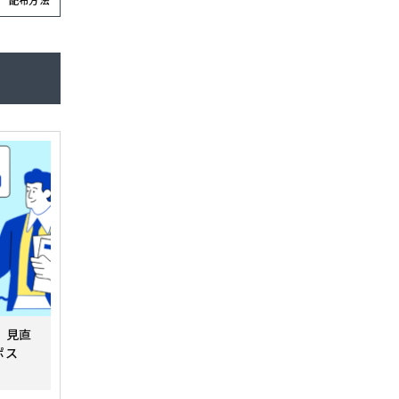
配布方法
、見直
ポス