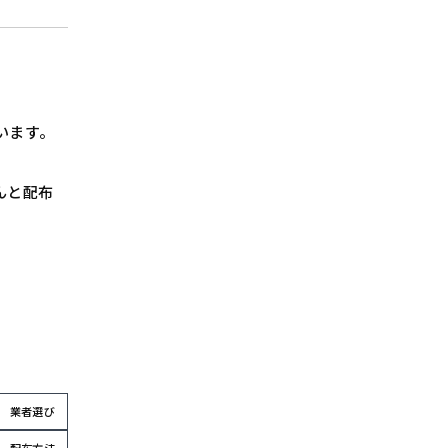
います。
んと配布
業者選び