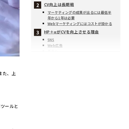
CV向上は長期戦
マーケティングの成果が出るには最低半
年から1年は必要
Webマーケティングにはコストが掛かる
HP＋αがCVを向上させる理由
SNS
Web広告
チラシ
チャットボットの活用
Webマーケティングの成功にチラシ
が有効な理由
また、上
保管性が高くいつでも問い合わせしやす
い
お得な情報やクーポンで興味が引ける
地域を絞ることで見込み客に確実に届け
られる
導ツールと
ＣＶ向上に必要なチラシ制作に必要な
3つのポイント
1.サイトにアクセスしたくなるデザイン・
構成