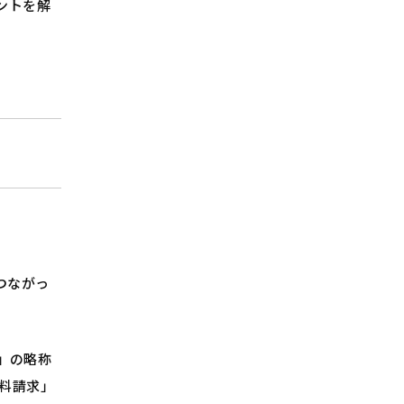
ントを解
2.QRコードを使ったスムーズな誘導
3.配布後のどのくらいCVにつながったか
の効果測定
チラシ×Webはトータルサポートが
可能な専門会社へ
つながっ
）」の略称
料請求」