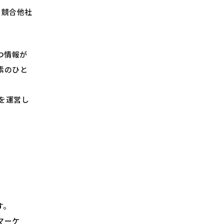
、競合他社
つ情報が
素のひと
を運営し
す。
マーケ