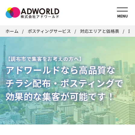
MENU
ホーム
ポスティングサービス
対応エリアと価格表
調
【調布市で集客をお考えの方へ】
アドワールドなら高品質な
チラシ配布・ポスティングで
効果的な集客が可能です！