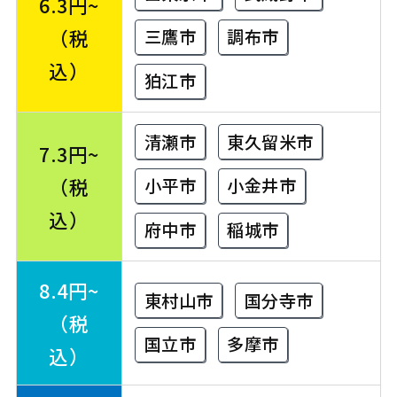
6.3円~
（税
三鷹市
調布市
込）
狛江市
清瀬市
東久留米市
7.3円~
（税
小平市
小金井市
込）
府中市
稲城市
8.4円~
東村山市
国分寺市
（税
国立市
多摩市
込）