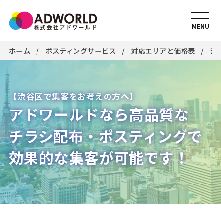
MENU
ホーム
ポスティングサービス
対応エリアと価格表
渋
【渋谷区で集客をお考えの方へ】
アドワールドなら高品質な
チラシ配布・ポスティングで
効果的な集客が可能です！